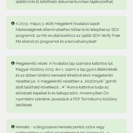
alábbi linkről letölthető dokumentumban tájékozódhat.
A 2013. május 3. előtt megjelent hivatalos lapok
hitelességének ellenőrzéséhez töltse le és telepítse az SDX
programot, az M2-es aláírásokhoz az újabb SDX Verify Free
M2 ellenőrző programot és a tanúsítványokat!
Megjelenítő nézet: A hivatalos lap számára kattintva (pl.
Magyar Közlöny 2013. évi 1. szám) a lap gyors áttekintését
és az abban történő keresést lehetővé tévő megjelenítő
nézetbe jut. A megjelenítő nézetben a „Közlönyök” gomb
alatt található következő „:≡” ikonra kattintva tudja az
előnézeti képeket ki és bekapcsolni. Amennyiben Ön
nyomtatni szeretne, javasoljuk a PDF formátumú közlöny
letöltését.
Keresés: - a tárgyszavas keresés pontos szóra vagy
szótöredékre a * jellel ad eredményt (pl. körjegyz*) - a