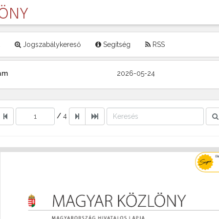
LÖNY
Jogszabálykereső
Segítség
RSS
zám
2026-05-24
/
4