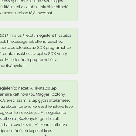
telesség ellenőrzéséhez szükséges
állításokról az alábbi linkről letölthető
okumentumban tájékozódhat.
2013. május 3. előtt megjelent hivatalos
pok hitelességének ellenőrzéséhez
ltse le és telepítse az SDX programot, az
-es aláírásokhoz az újabb SDX Verify
ee M2 ellenőrző programot és a
núsítványokat!
gjelenítő nézet: A hivatalos lap
ámára kattintva (pl. Magyar Közlöny
13. évi 1. szám) a lap gyors áttekintését
 az abban történő keresést lehetővé tévő
gjelenítő nézetbe jut. A megjelenítő
zetben a „Közlönyök” gomb alatt
lálható következő „:≡” ikonra kattintva
dja az előnézeti képeket ki és