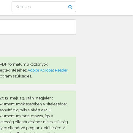
 PDF formátumú közlönyök
egtekintéséhez
Adobe Acrobat Reader
rogram szükséges.
2013. május 3. után megjelent
okumentumok esetében a hitelességet
zonyító digitális aláírást a PDF
okumentum tartalmazza, így a
telesség ellenőrzéséhez nincs szükség
yéb ellenőrző program letöltésére. A