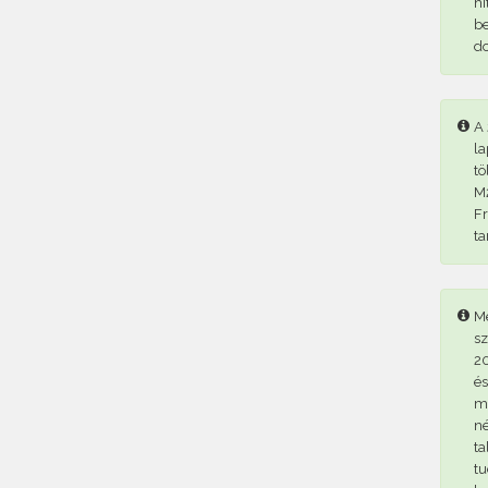
hi
be
d
A 
la
tö
M2
Fr
ta
Me
sz
20
és
me
né
ta
tu