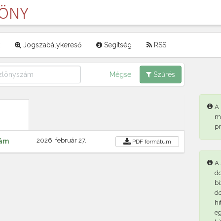
LÖNY
Jogszabálykereső
Segítség
RSS
Mégse
Szűrés
A
m
p
2026. február 27.
zám
PDF
formátum
A 
d
bi
d
hi
eg