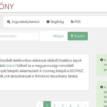
LÖNY
Jogszabálykereső
Segítség
RSS
Mégse
Szűrés
A
ősített elektronikus aláírással ellátott hivatalos lapok
m
ábbi
linkről
töltheti le a magyarországi minősített
p
ányait telepítő alkalmazást! A csomag telepíti a KGYHSZ,
etLock tanúsítványait a Windows tanúsítvány tárába.
A 
d
bi
d
‹
1
2
3
4
5
›
hi