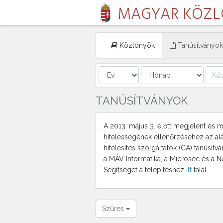
MAGYAR KÖZ
Közlönyök
Tanúsítványok
TANÚSÍTVÁNYOK
A 2013. május 3. előtt megjelent és min
hitelességének ellenőrzéséhez az al
hitelesítés szolgáltatók (CA) tanúsítv
a MÁV Informatika, a Microsec és a N
Segítséget a telepítéshez
itt
talál.
Szűrés