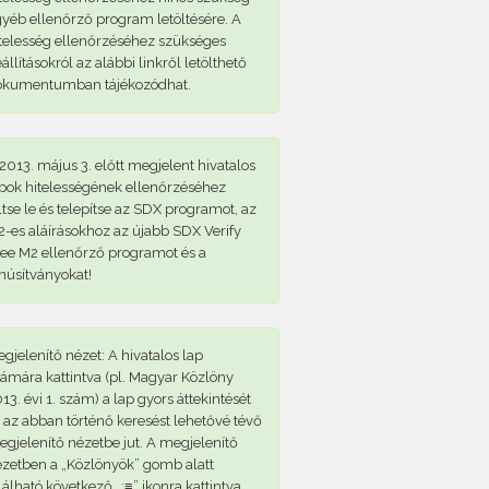
yéb ellenőrző program letöltésére. A
telesség ellenőrzéséhez szükséges
állításokról az alábbi linkről letölthető
okumentumban tájékozódhat.
2013. május 3. előtt megjelent hivatalos
pok hitelességének ellenőrzéséhez
ltse le és telepítse az SDX programot, az
-es aláírásokhoz az újabb SDX Verify
ee M2 ellenőrző programot és a
núsítványokat!
gjelenítő nézet: A hivatalos lap
ámára kattintva (pl. Magyar Közlöny
13. évi 1. szám) a lap gyors áttekintését
 az abban történő keresést lehetővé tévő
gjelenítő nézetbe jut. A megjelenítő
zetben a „Közlönyök” gomb alatt
lálható következő „:≡” ikonra kattintva