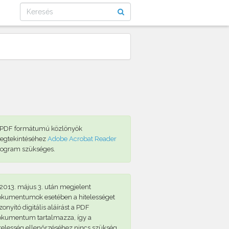
 PDF formátumú közlönyök
egtekintéséhez
Adobe Acrobat Reader
rogram szükséges.
2013. május 3. után megjelent
okumentumok esetében a hitelességet
zonyító digitális aláírást a PDF
okumentum tartalmazza, így a
telesség ellenőrzéséhez nincs szükség