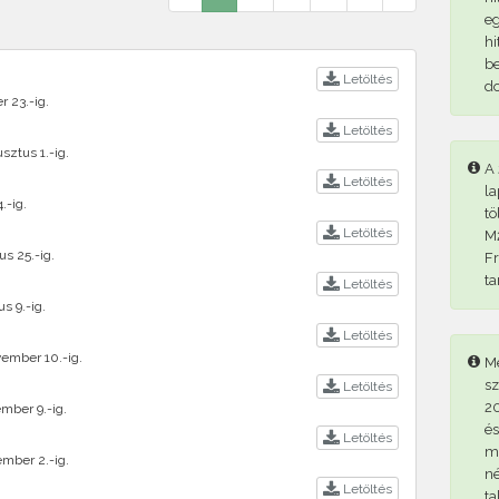
eg
hi
be
Letöltés
d
r 23.-ig.
Letöltés
sztus 1.-ig.
A 
Letöltés
la
.-ig.
tö
Letöltés
M2
s 25.-ig.
Fr
ta
Letöltés
s 9.-ig.
Letöltés
ember 10.-ig.
Me
sz
Letöltés
20
mber 9.-ig.
és
Letöltés
me
mber 2.-ig.
né
Letöltés
ta