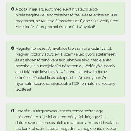
A 2013. május 3. előtt megjelent hivatalos lapok
hitelességének ellenőrzéséhez töltse le és telepítse az SDX
programot, az M2-es aláírásokhoz az újabb SDX Verify Free
M2 ellenőrző programot és a tanúsítványokat!
Megjelenítő nézet: A hivatalos lap számára kattintva (pl.
Magyar Közlöny 2013. évi 1. szám) a lap gyors áttekintését
és az abban történő keresést lehetővé tévő megjelenítő
nézetbe jut. A megjelenítő nézetben a „Közlönyök” gomb
alatt található következő „:≡” ikonra kattintva tudja az
előnézeti képeket ki és bekapcsolni. Amennyiben Ön
nyomtatni szeretne, javasoljuk a PDF formátumú közlöny
letöltését.
Keresés: - a tárgyszavas keresés pontos szóra vagy
szótöredékre a * jellel ad eredményt (pl. körjegyz*) - a
dátum szerinti keresés utolsó rovatában a keresett hivatalos
lap konkrét számát tudja megadni - a megjelenítő nézeten